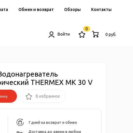
лата
Обмен и возврат
Обзоры
Контакты
0
Войти
0 руб.
Водонагреватель
рический THERMEX MK 30 V
зину
В избранное
7 дней на возврат и обмен
Доставка до двери в любом