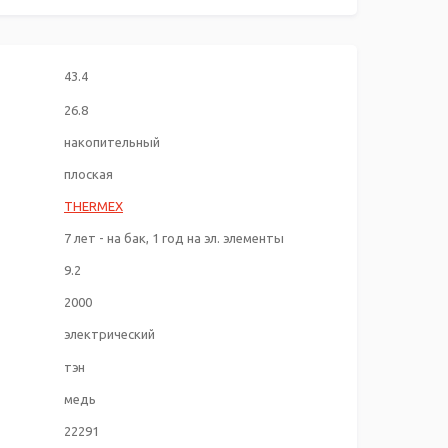
43.4
26.8
накопительный
плоская
THERMEX
7 лет - на бак, 1 год на эл. элементы
9.2
2000
электрический
тэн
медь
22291