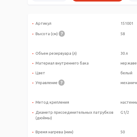
Артикул
151001
Высота (см)
58
Объем резервуара (л)
30 л
Материал внутреннего бака
нержаве
Цвет
белый
Управление
механич
Метод крепления
настенн
Диаметр присоединительных патрубков
G1/2
(дюймы)
Время нагрева (мин)
50