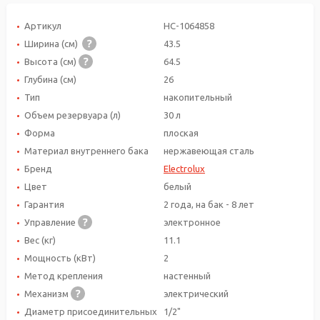
Артикул
НС-1064858
Ширина (см)
43.5
Высота (см)
64.5
Глубина (см)
26
Тип
накопительный
Объем резервуара (л)
30 л
Форма
плоская
Материал внутреннего бака
нержавеющая сталь
Бренд
Electrolux
Цвет
белый
Гарантия
2 года, на бак - 8 лет
Управление
электронное
Вес (кг)
11.1
Мощность (кВт)
2
Метод крепления
настенный
Механизм
электрический
Диаметр присоединительных
1/2"