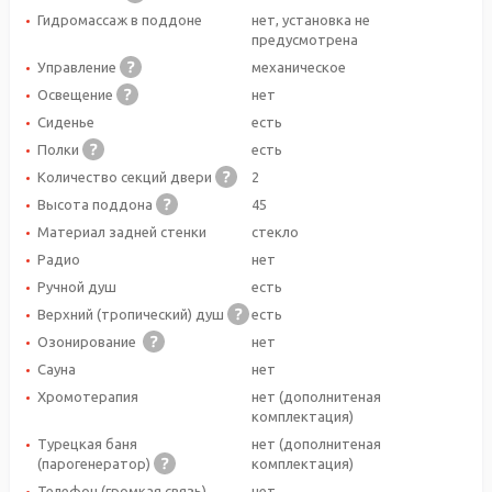
Гидромассаж в поддоне
нет, установка не
предусмотрена
Управление
механическое
Освещение
нет
Сиденье
есть
Полки
есть
Количество секций двери
2
Высота поддона
45
Материал задней стенки
стекло
Радио
нет
Ручной душ
есть
Верхний (тропический) душ
есть
Озонирование
нет
Сауна
нет
Хромотерапия
нет (дополнитеная
комплектация)
Турецкая баня
нет (дополнитеная
(парогенератор)
комплектация)
Телефон (громкая связь)
нет