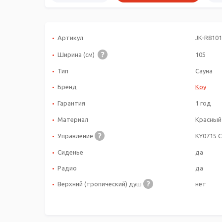
Артикул
JK-R8101
Ширина (см)
105
Тип
Сауна
Бренд
Koy
Гарантия
1 год
Материал
Красный
Управление
KY0715 
Сиденье
да
Радио
да
Верхний (тропический) душ
нет