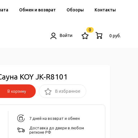
лата
Обмен и возврат
Обзоры
Контакты
0
Войти
0 руб.
Сауна KOY JK-R8101
В корзину
В избранное
7 дней на возврат и обмен
Доставка до двери в любом
регионе РФ