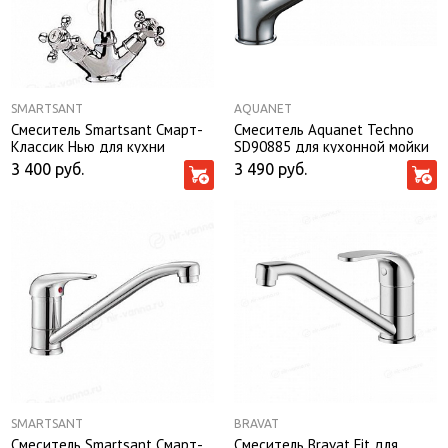
SMARTSANT
AQUANET
Смеситель Smartsant Смарт-
Смеситель Aquanet Techno
Классик Нью для кухни
SD90885 для кухонной мойки
SM180001AA
3 400
руб.
3 490
руб.
SMARTSANT
BRAVAT
Смеситель Smartsant Смарт-
Смеситель Bravat Fit для