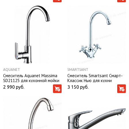
AQUANET
SMARTSANT
Смеситель Aquanet Massima
Смеситель Smartsant Смарт-
SD21125 для кухонной мойки
Классик Нью для кухни
SM180007AA
2 990
руб.
3 150
руб.