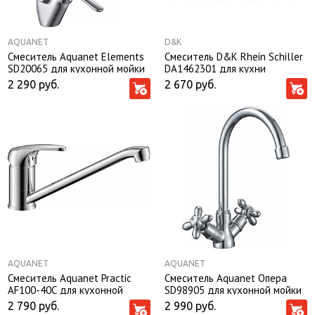
AQUANET
D&K
Смеситель Aquanet Elements
Смеситель D&K Rhein Schiller
SD20065 для кухонной мойки
DA1462301 для кухни
2 290
руб.
2 670
руб.
AQUANET
AQUANET
Смеситель Aquanet Practic
Смеситель Aquanet Опера
AF100-40С для кухонной
SD98905 для кухонной мойки
мойки
2 790
руб.
2 990
руб.