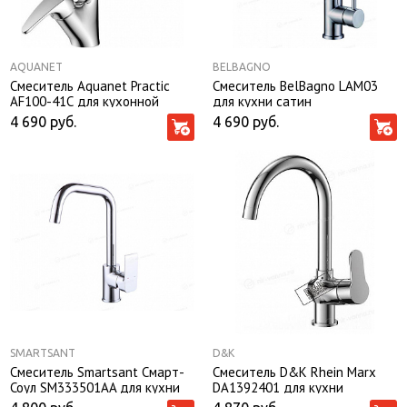
AQUANET
BELBAGNO
Смеситель Aquanet Practic
Смеситель BelBagno LAM03
AF100-41С для кухонной
для кухни сатин
мойки
4 690
руб.
4 690
руб.
SMARTSANT
D&K
Смеситель Smartsant Смарт-
Смеситель D&K Rhein Marx
Соул SM333501AA для кухни
DA1392401 для кухни