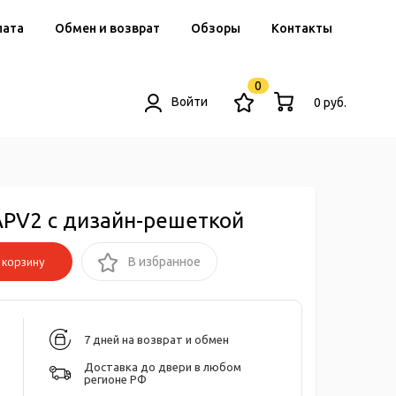
лата
Обмен и возврат
Обзоры
Контакты
0
Войти
0 руб.
APV2 с дизайн-решеткой
корзину
В избранное
7 дней на возврат и обмен
Доставка до двери в любом
регионе РФ