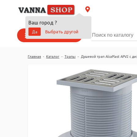
Ваш город
?
Да
Выбрать другой
Каталог товаров
Главная
-
Каталог
-
Трапы
-
Душевой трап AlcaPlast APV2 с д