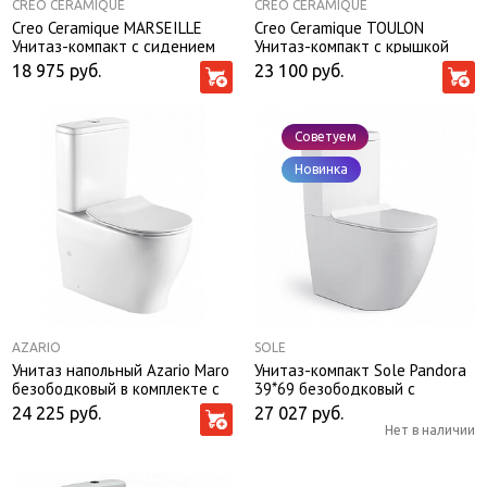
CREO CERAMIQUE
CREO CERAMIQUE
Creo Ceramique MARSEILLE
Creo Ceramique TOULON
Унитаз-компакт с сидением
Унитаз-компакт с крышкой
микролифт
микролифт
18 975
руб.
23 100
руб.
Советуем
Новинка
AZARIO
SOLE
Унитаз напольный Azario Maro
Унитаз-компакт Sole Pandora
безободковый в комплекте с
39*69 безободковый с
бачком и сиденьем
крышкой микролифт Slim
24 225
руб.
27 027
руб.
микролифт (AZ-2154)
Нет в наличии