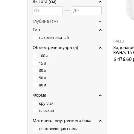
Высота (см)
От
До
Глубина (см)
Тип
накопительный
BALLU
Водонагре
Объем резервуара (л)
BWH/S 15 
100 л
6 476.60
15 л
30 л
50 л
80 л
Форма
круглая
плоская
Материал внутреннего бака
нержавеющая сталь