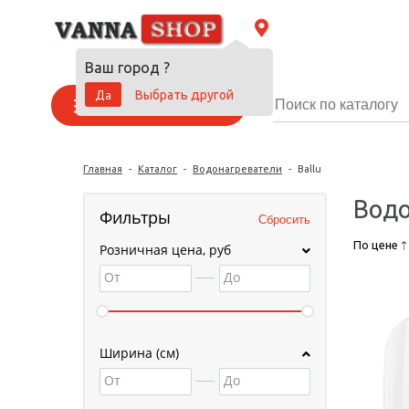
Ваш город
?
Да
Выбрать другой
Каталог товаров
Главная
-
Каталог
-
Водонагреватели
-
Ballu
Водо
Фильтры
По цене
Розничная цена, руб
От
До
Ширина (см)
От
До