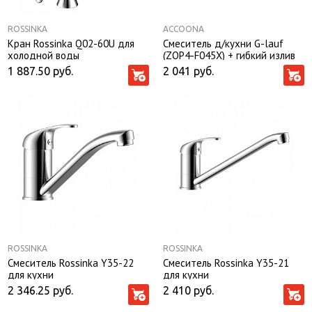
ROSSINKA
ACCOONA
Кран Rossinka Q02-60U для
Смеситель д/кухни G-lauf
холодной воды
(ZOP4-F045X) + гибкий излив
(UCG-3257KB черный)
1 887.50
руб.
2 041
руб.
ROSSINKA
ROSSINKA
Смеситель Rossinka Y35-22
Смеситель Rossinka Y35-21
для кухни
для кухни
2 346.25
руб.
2 410
руб.