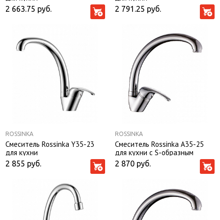
2 663.75
руб.
2 791.25
руб.
ROSSINKA
ROSSINKA
Смеситель Rossinka Y35-23
Смеситель Rossinka A35-25
для кухни
для кухни с S-образным
изливом
2 855
руб.
2 870
руб.