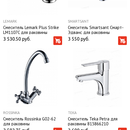
LEMARK
SMARTSANT
Смеситель Lemark Plus Strike
Смеситель Smartsant Смарт-
LM1107C для раковины
Эдванс для раковины
SM273506AA
3 530.50
руб.
3 550
руб.
ROSSINKA
TEKA
Смеситель Rossinka G02-62
Смеситель Teka Petra для
для раковины
раковины 813866210