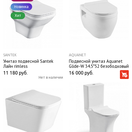
Новинка
Хит
SANTEK
AQUANET
Унитаз подвесной Santek
Подвесной унитаз Aquanet
Лайн rimless
Glide-W 34,5*52 безободковый
с крышкой-сиденьем
11 180
руб.
16 000
руб.
микролифт Slim
Нет в наличии