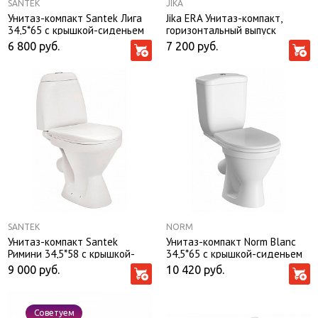
SANTEK
JIKA
Унитаз-компакт Santek Лига
Jika ERA Унитаз-компакт,
34,5*65 с крышкой-сиденьем
горизонтальный выпуск
8245320002429
6 800
руб.
7 200
руб.
SANTEK
NORM
Унитаз-компакт Santek
Унитаз-компакт Norm Blanc
Римини 34,5*58 с крышкой-
34,5*65 с крышкой-сиденьем
сиденьем
микролифт 9837B099-7201
9 000
руб.
10 420
руб.
Советуем