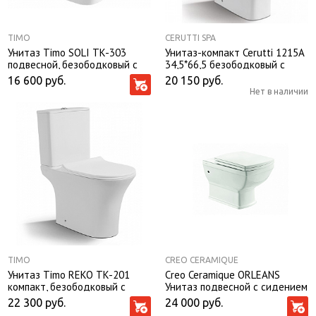
TIMO
CERUTTI SPA
Унитаз Timo SOLI TK-303
Унитаз-компакт Cerutti 1215A
подвесной, безободковый с
34,5*66,5 безободковый с
крышкой-сиденьем
крышкой-сиденьем
16 600
руб.
20 150
руб.
микролифт
микролифт Slim
Нет в наличии
TIMO
CREO CERAMIQUE
Унитаз Timo REKO TK-201
Creo Ceramique ORLEANS
компакт, безободковый с
Унитаз подвесной с сидением
крышкой-сиденьем
микролифт
22 300
руб.
24 000
руб.
микролифт