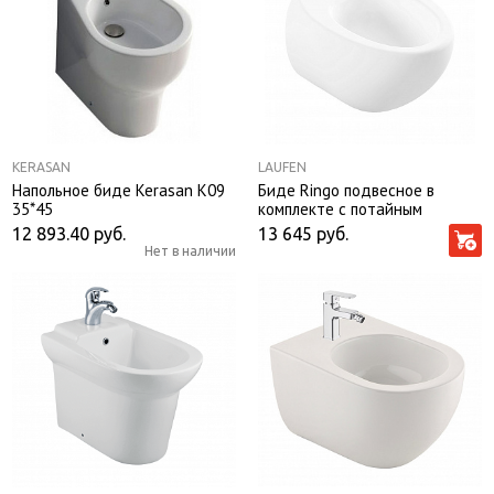
KERASAN
LAUFEN
Напольное биде Kerasan K09
Биде Ringo подвесное в
35*45
комплекте с потайным
креплением для подвесн.
12 893.40
руб.
13 645
руб.
унитаза RNGSLBI01
Нет в наличии