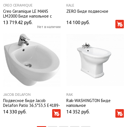
CREO CERAMIQUE
KALE
Creo Ceramique LE MANS
ZERO Биде подвесное
LM2000 Биде напольное с
креплениями (370*580*420)
13 719.42
руб.
14 100
руб.
Нет в наличии
JACOB DELAFON
RAK
Подвесное биде Jacob
Rak-WASHINGTON Биде
Delafon Patio 36,5*53,5 E4189-
напольное
00
14 330
руб.
14 352
руб.