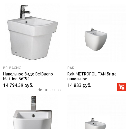
BELBAGNO
RAK
Напольное биде BelBagno
Rak-METROPOLITAN Биде
Mattino 36*54
напольное
14 794.59
руб.
14 833
руб.
Нет в наличии