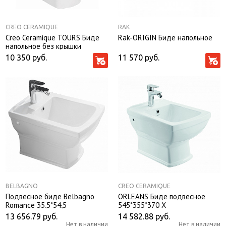
CREO CERAMIQUE
RAK
Creo Ceramique TOURS Биде
Rak-ORIGIN Биде напольное
напольное без крышки
560*360*405
10 350
руб.
11 570
руб.
BELBAGNO
CREO CERAMIQUE
Подвесное биде Belbagno
ORLEANS Биде подвесное
Romance 35,5*54,5
545*355*370 X
13 656.79
руб.
14 582.88
руб.
Нет в наличии
Нет в наличии