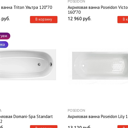
POSEIDON
 ванна Triton Ультра 120*70
Акриловая ванна Poseidon Victo
160*70
4
руб.
12 960
руб.
В корзину
В 
туем
нка
A
POSEIDON
иловая Domani-Spa Standart
Акриловая ванна Poseidon Lily 
,2
б.
13 120
руб.