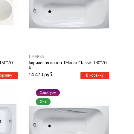
1 MARKA
 150*70
Акриловая ванна 1Marka Classic 140*70
А
14 470
руб.
корзину
В корзину
Советуем
Хит