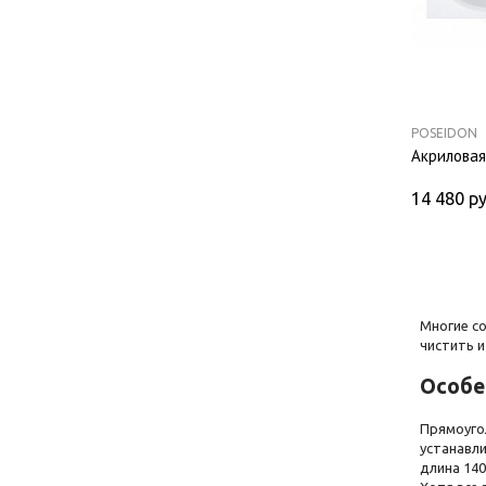
POSEIDON
Акриловая
14 480
ру
Многие с
чистить и
Особе
Прямоуго
устанавл
длина 140