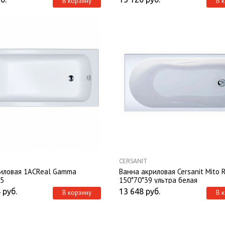
В корзину
В 
CERSANIT
иловая 1ACReal Gamma
Ванна акриловая Cersanit Mito 
,5
150*70*39 ультра белая
4
руб.
13 648
руб.
В корзину
В 