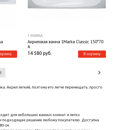
1 MARKA
ma
Акриловая ванна 1Marka Classic 150*70
А
14 580
руб.
корзину
В корзину
5
ка. Акрил легкий, поэтому его легче перемещать, просто
одит для небольших ванных комнат и легко
ти подходящее решение любому покупателю. Доступна
80 см.