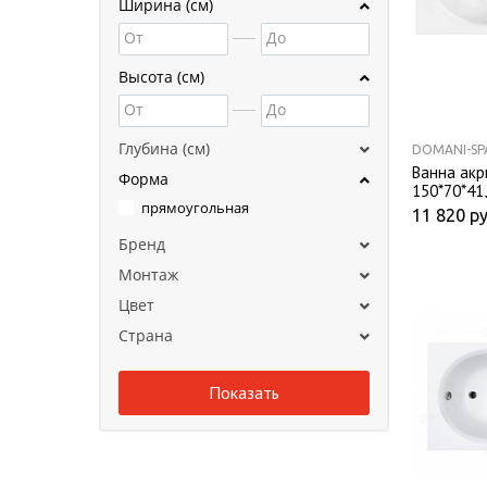
Ширина (см)
От
До
Высота (см)
От
До
Глубина (см)
DOMANI-SP
Ванна акр
Форма
150*70*41
прямоугольная
11 820
ру
Бренд
Монтаж
Цвет
Страна