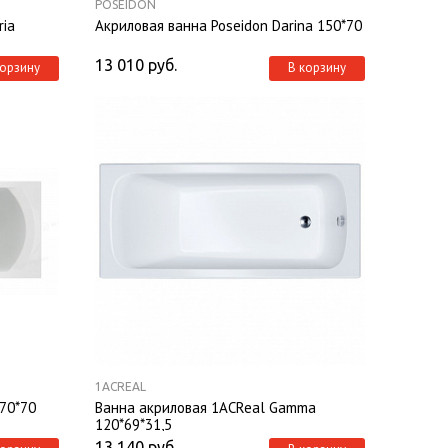
POSEIDON
ria
Акриловая ванна Poseidon Darina 150*70
13 010
руб.
корзину
В корзину
1ACREAL
170*70
Ванна акриловая 1ACReal Gamma
120*69*31,5
13 140
руб.