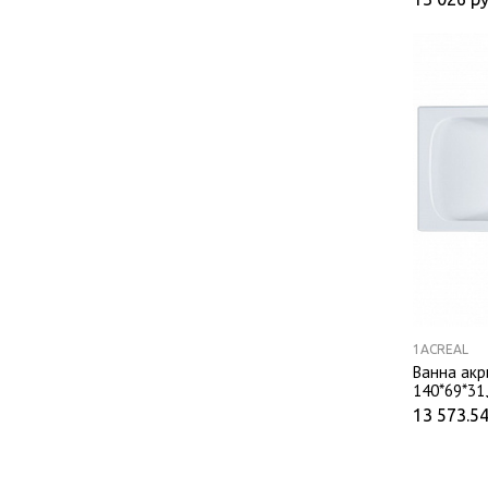
1ACREAL
Ванна акр
140*69*31
13 573.5