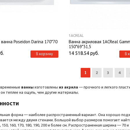
1ACREAL
 ванна Poseidon Darina 170*70
Ванна акриловая 1ACReal Gam
150*69*31,5
б.
14 518.54
руб.
В корзину
В 
1
2
3
4
овременные
ванны
изготовлены
из акрила
— прочного и легкого пласти
 он теплее на ощупь, чем другие материалы.
нности
льная форма — наиболее распространенный вариант. Она хорошо подх
ивается между двумя стенами. Большой выбор размеров помогает най
, 150, 160, 170, 180, 190, 200 и более см. Распространенная ширина — 70 и 