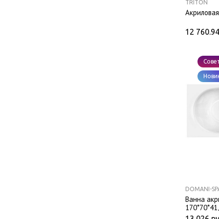
TRITON
Акриловая
12 760.9
Сове
Нови
DOMANI-SP
Ванна акр
170*70*41
13 026
ру