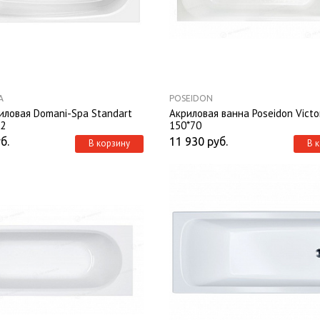
A
POSEIDON
иловая Domani-Spa Standart
Акриловая ванна Poseidon Victo
,2
150*70
б.
11 930
руб.
В корзину
В 