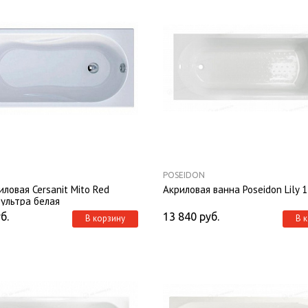
POSEIDON
иловая Cersanit Mito Red
Акриловая ванна Poseidon Lily 
 ультра белая
б.
13 840
руб.
В корзину
В 