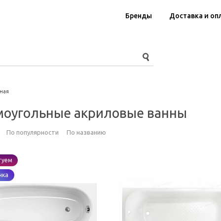
Бренды
Доставка и оп
ная
моугольные акриловые ванны
По популярности
По названию
туем
нка