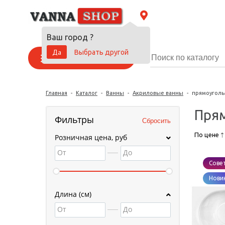
Ваш город
?
Да
Выбрать другой
Каталог товаров
Главная
-
Каталог
-
Ванны
-
Акриловые ванны
-
прямоуголь
Пря
Фильтры
По цене
Розничная цена, руб
От
До
Сове
Нови
Длина (см)
От
До