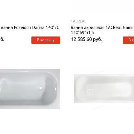
1ACREAL
 ванна Poseidon Darina 140*70
Ванна акриловая 1ACReal Gam
130*69*31,5
б.
12 585.60
руб.
В корзину
В 