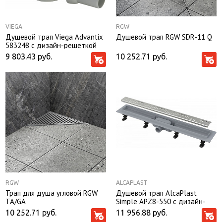
VIEGA
RGW
Душевой трап Viega Advantix
Душевой трап RGW SDR-11 Q
583248 с дизайн-решеткой
9 803.43
руб.
10 252.71
руб.
RGW
ALCAPLAST
Трап для душа угловой RGW
Душевой трап AlcaPlast
TA/GA
Simple APZ8-550 с дизайн-
решеткой
10 252.71
руб.
11 956.88
руб.