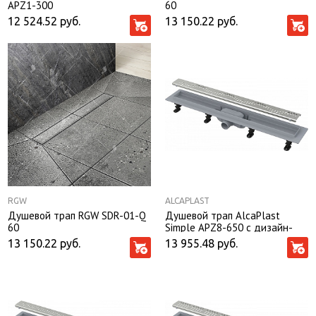
APZ1-300
60
12 524.52
руб.
13 150.22
руб.
RGW
ALCAPLAST
Душевой трап RGW SDR-01-Q
Душевой трап AlcaPlast
60
Simple APZ8-650 с дизайн-
решеткой
13 150.22
руб.
13 955.48
руб.