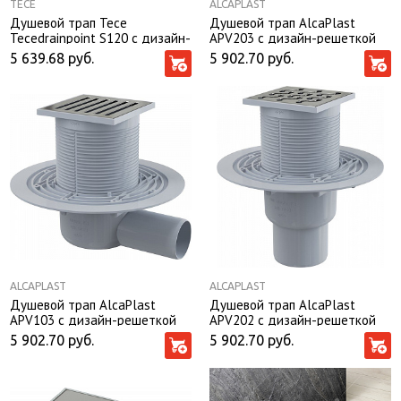
TECE
ALCAPLAST
Душевой трап Tece
Душевой трап AlcaPlast
Tecedrainpoint S120 с дизайн-
APV203 с дизайн-решеткой
решеткой
5 639.68
руб.
5 902.70
руб.
ALCAPLAST
ALCAPLAST
Душевой трап AlcaPlast
Душевой трап AlcaPlast
APV103 с дизайн-решеткой
APV202 с дизайн-решеткой
5 902.70
руб.
5 902.70
руб.