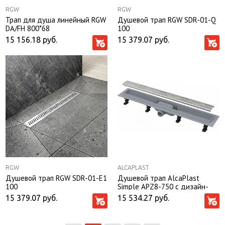
RGW
RGW
Трап для душа линейный RGW
Душевой трап RGW SDR-01-Q
DA/FH 800*68
100
15 156.18
руб.
15 379.07
руб.
RGW
ALCAPLAST
Душевой трап RGW SDR-01-E1
Душевой трап AlcaPlast
100
Simple APZ8-750 с дизайн-
решеткой
15 379.07
руб.
15 534.27
руб.